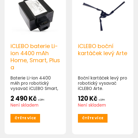
iCLEBO baterie Li-
iCLEBO boční
ion 4400 mAh
kartáček levý Arte
Home, Smart, Plus
a
Baterie Li-ion 4400
Boční kartáček levý pro
mAh pro robotický
robotický vysavač
vysavač iCLEBO Smart,
iCLEBO Arte.
Home, Plus a.
2 490
Kč
120
Kč
s DPH
s DPH
Není skladem
Není skladem
ČTĚTE VÍCE
ČTĚTE VÍCE