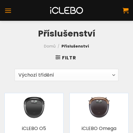
Přeskočit
na
obsah
Příslušenství
Domů
/
Příslušenství
FILTR
iCLEBO O5
iCLEBO Omega