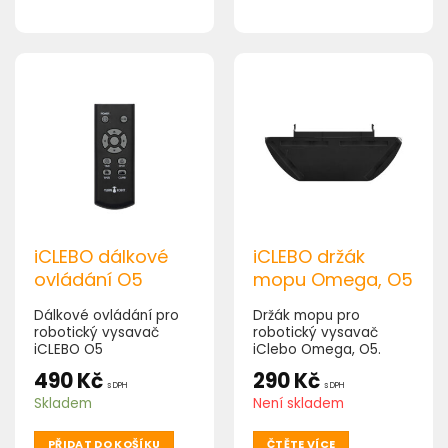
iCLEBO dálkové
iCLEBO držák
ovládání O5
mopu Omega, O5
Dálkové ovládání pro
Držák mopu pro
robotický vysavač
robotický vysavač
iCLEBO O5
iClebo Omega, O5.
490
Kč
290
Kč
s DPH
s DPH
Skladem
Není skladem
PŘIDAT DO KOŠÍKU
ČTĚTE VÍCE