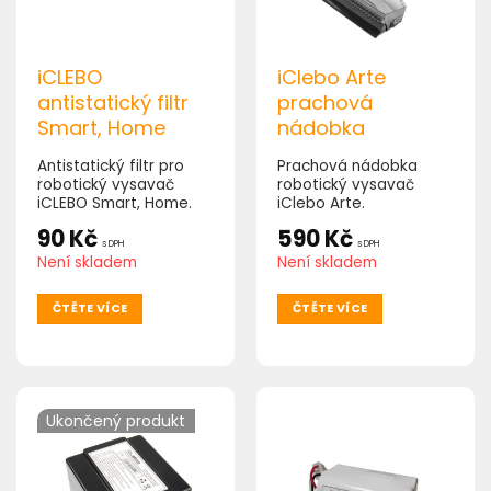
iCLEBO
iClebo Arte
antistatický filtr
prachová
Smart, Home
nádobka
Antistatický filtr pro
Prachová nádobka
robotický vysavač
robotický vysavač
iCLEBO Smart, Home.
iClebo Arte.
90
Kč
590
Kč
s DPH
s DPH
Není skladem
Není skladem
ČTĚTE VÍCE
ČTĚTE VÍCE
Ukončený produkt