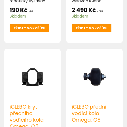
robotický vysavač
vysavač iClebo
iClebo Omega, O5.
Omega, O5.
190
Kč
2 490
Kč
Balení obsahuje 2 ks.
s DPH
s DPH
Skladem
Skladem
PŘIDAT DO KOŠÍKU
PŘIDAT DO KOŠÍKU
iCLEBO kryt
iCLEBO přední
předního
vodící kolo
vodícího kola
Omega, O5
Omega, O5