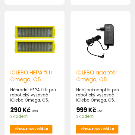
iCLEBO HEPA filtr
iCLEBO adaptér
Omega, O5
Omega, O5
Náhradní HEPA filtr pro
Nabíjecí adaptér pro
robotický vysavač
robotický vysavač
iClebo Omega, O5.
iClebo Omega, O5.
Balení obsahuje 2 ks.
290
Kč
999
Kč
s DPH
s DPH
Skladem
Skladem
PŘIDAT DO KOŠÍKU
PŘIDAT DO KOŠÍKU