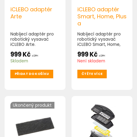
iCLEBO adaptér
iCLEBO adaptér
Arte
Smart, Home, Plus
a
Nabíjecí adaptér pro
Nabíjecí adaptér pro
robotický vysavač
robotický vysavač
iCLEBO Arte.
iCLEBO Smart, Home,
Plus a.
999
Kč
999
Kč
s DPH
s DPH
Skladem
Není skladem
PŘIDAT DO KOŠÍKU
ČTĚTE VÍCE
Ukončený produkt