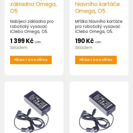
základna Omega,
hlavního kartáče
O5
Omega, O5
Nabíjecí základna pro
Mřížka hlavního kartáče
robotický vysavač
pro robotický vysavač
iClebo Omega, O5.
iClebo Omega, O5.
1 399
Kč
190
Kč
s DPH
s DPH
Skladem
Skladem
PŘIDAT DO KOŠÍKU
PŘIDAT DO KOŠÍKU