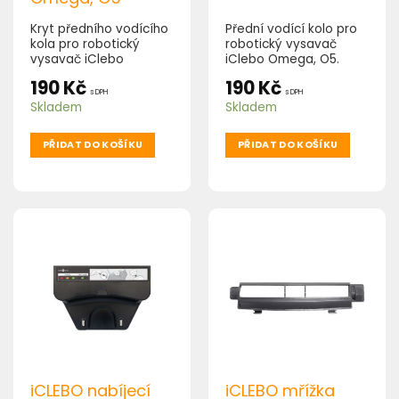
Kryt předního vodícího
Přední vodící kolo pro
kola pro robotický
robotický vysavač
vysavač iClebo
iClebo Omega, O5.
Omega, O5.
190
Kč
190
Kč
s DPH
s DPH
Skladem
Skladem
PŘIDAT DO KOŠÍKU
PŘIDAT DO KOŠÍKU
iCLEBO nabíjecí
iCLEBO mřížka