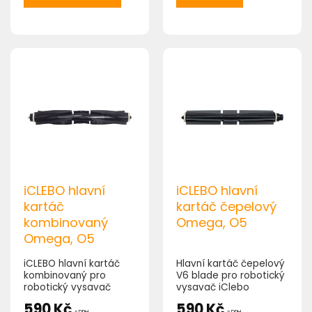
iCLEBO hlavní
iCLEBO hlavní
kartáč
kartáč čepelový
kombinovaný
Omega, O5
Omega, O5
iCLEBO hlavní kartáč
Hlavní kartáč čepelový
kombinovaný pro
V6 blade pro robotický
robotický vysavač
vysavač iClebo
iClebo Omega, O5
Omega, O5
590
Kč
590
Kč