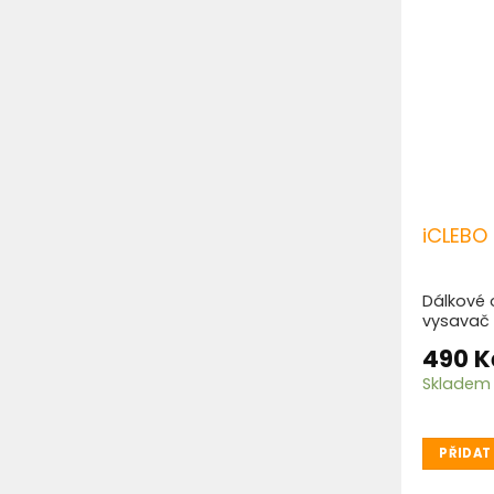
iCLEBO
Dálkové 
vysavač
490
K
Skladem
PŘIDAT