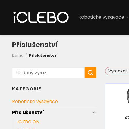
Přeskočit
na
Robotické vysavače
obsah
Příslušenství
Domů
/
Příslušenství
Hledat:
Vymazat fi
KATEGORIE
Robotické vysavače
Příslušenství
i
iCLEBO O5