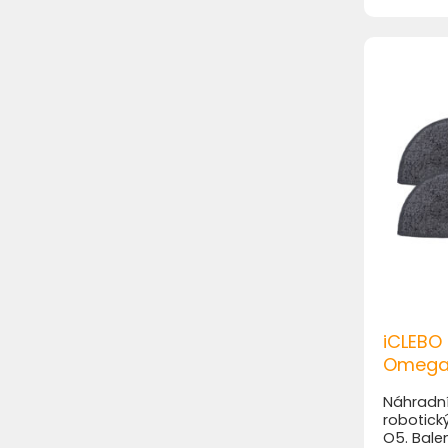
iCLEBO
Omega
Náhradní
robotick
O5. Balen