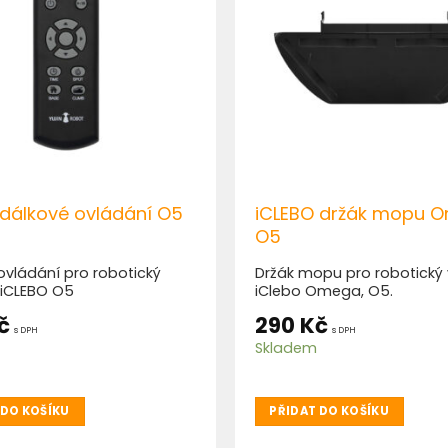
 dálkové ovládání O5
iCLEBO držák mopu 
O5
ovládání pro robotický
Držák mopu pro robotický
 iCLEBO O5
iClebo Omega, O5.
č
290
Kč
s DPH
s DPH
Skladem
 DO KOŠÍKU
PŘIDAT DO KOŠÍKU