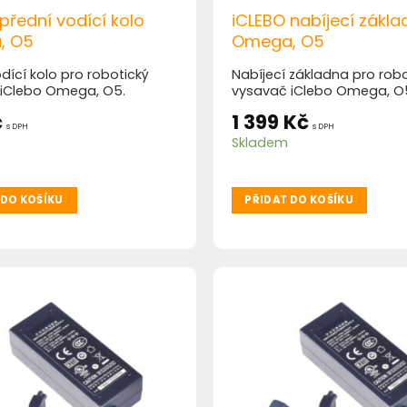
přední vodící kolo
iCLEBO nabíjecí zákl
, O5
Omega, O5
dící kolo pro robotický
Nabíjecí základna pro robo
 iClebo Omega, O5.
vysavač iClebo Omega, O
č
1 399
Kč
s DPH
s DPH
Skladem
 DO KOŠÍKU
PŘIDAT DO KOŠÍKU