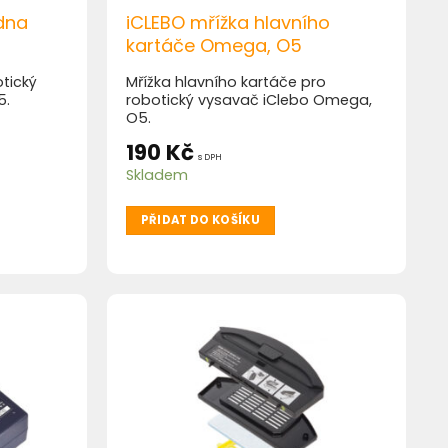
adna
iCLEBO mřížka hlavního
kartáče Omega, O5
tický
Mřížka hlavního kartáče pro
5.
robotický vysavač iClebo Omega,
O5.
190
Kč
s DPH
Skladem
PŘIDAT DO KOŠÍKU