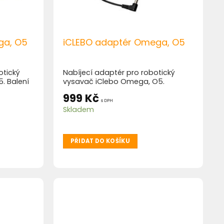
ga, O5
iCLEBO adaptér Omega, O5
otický
Nabíjecí adaptér pro robotický
. Balení
vysavač iClebo Omega, O5.
999
Kč
s DPH
Skladem
PŘIDAT DO KOŠÍKU