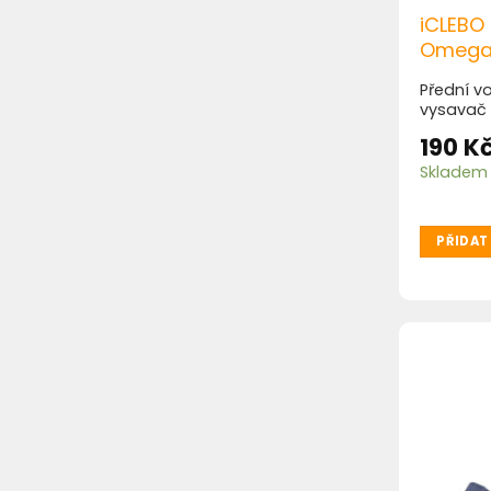
iCLEBO 
Omega
Přední vo
vysavač
190
K
Skladem
PŘIDAT