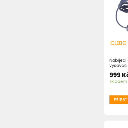
iCLEBO
Nabíjecí
vysavač 
999
K
Skladem
PŘIDAT