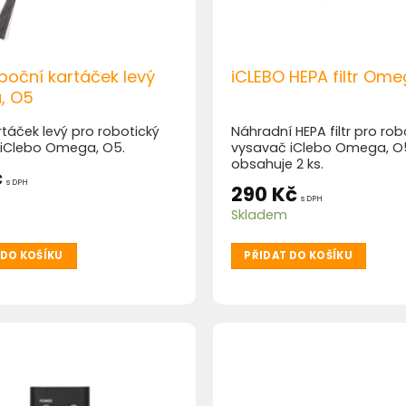
boční kartáček levý
iCLEBO HEPA filtr Ome
, O5
rtáček levý pro robotický
Náhradní HEPA filtr pro rob
 iClebo Omega, O5.
vysavač iClebo Omega, O5
obsahuje 2 ks.
č
s DPH
290
Kč
s DPH
Skladem
 DO KOŠÍKU
PŘIDAT DO KOŠÍKU