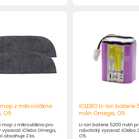
 mop z mikrovlákna
iCLEBO Li-ion baterie
, O5
mAh Omega, O5
 mop z mikrovlákna pro
Li-ion baterie 5200 mAh p
ý vysavač iClebo Omega,
robotický vysavač iClebo
í obsahuje 2 ks.
O5.