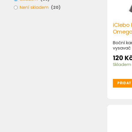
Není skladem
(
20
)
iClebo 
Omega
Boční ka
vysavač
120
K
Skladem
PŘIDAT