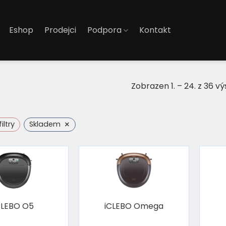
Eshop
Prodejci
Podpora
Kontakt
Zobrazen 1. – 24. z 36 v
×
ltry
Skladem
CLEBO O5
iCLEBO Omega