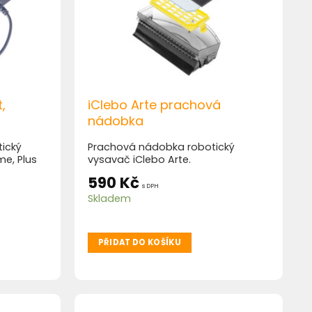
,
iClebo Arte prachová
nádobka
tický
Prachová nádobka robotický
e, Plus
vysavač iClebo Arte.
590
Kč
s DPH
Skladem
PŘIDAT DO KOŠÍKU