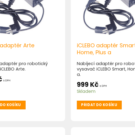
 adaptér Arte
iCLEBO adaptér Smart
Home, Plus a
 adaptér pro robotický
Nabíjecí adaptér pro robo
iCLEBO Arte.
vysavač iCLEBO Smart, Hom
a.
č
s DPH
999
Kč
s DPH
Skladem
 DO KOŠÍKU
PŘIDAT DO KOŠÍKU