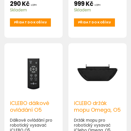
290
Kč
999
Kč
s DPH
s DPH
Skladem
Skladem
PŘIDAT DO KOŠÍKU
PŘIDAT DO KOŠÍKU
iCLEBO dálkové
iCLEBO držák
ovládání O5
mopu Omega, O5
Dálkové ovládání pro
Držák mopu pro
robotický vysavač
robotický vysavač
iCLEBO O5
iClebo Omega, O5.