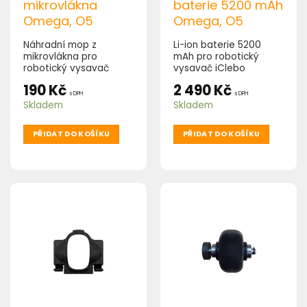
mikrovlákna
baterie 5200 mAh
Omega, O5
Omega, O5
Náhradní mop z
Li-ion baterie 5200
mikrovlákna pro
mAh pro robotický
robotický vysavač
vysavač iClebo
iClebo Omega, O5.
Omega, O5.
190
Kč
2 490
Kč
Balení obsahuje 2 ks.
s DPH
s DPH
Skladem
Skladem
PŘIDAT DO KOŠÍKU
PŘIDAT DO KOŠÍKU