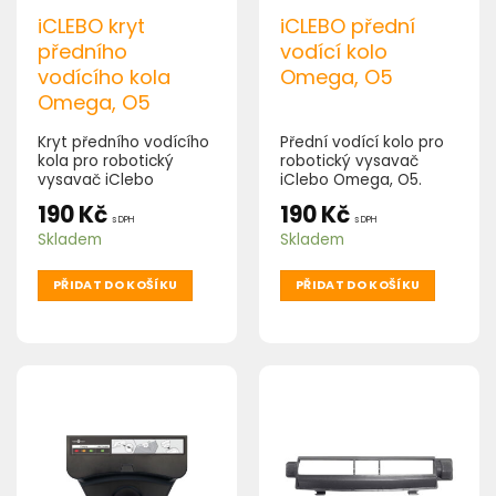
iCLEBO kryt
iCLEBO přední
předního
vodící kolo
vodícího kola
Omega, O5
Omega, O5
Kryt předního vodícího
Přední vodící kolo pro
kola pro robotický
robotický vysavač
vysavač iClebo
iClebo Omega, O5.
Omega, O5.
190
Kč
190
Kč
s DPH
s DPH
Skladem
Skladem
PŘIDAT DO KOŠÍKU
PŘIDAT DO KOŠÍKU