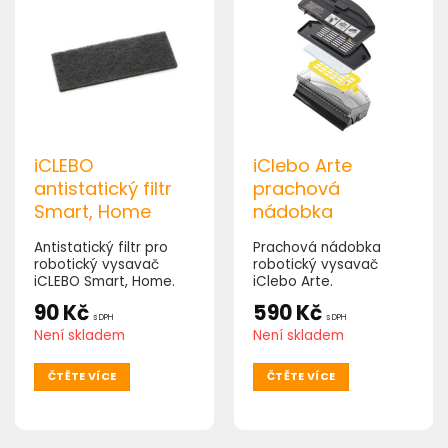
iCLEBO
iClebo Arte
antistatický filtr
prachová
Smart, Home
nádobka
Antistatický filtr pro
Prachová nádobka
robotický vysavač
robotický vysavač
iCLEBO Smart, Home.
iClebo Arte.
90
Kč
590
Kč
s DPH
s DPH
Není skladem
Není skladem
ČTĚTE VÍCE
ČTĚTE VÍCE