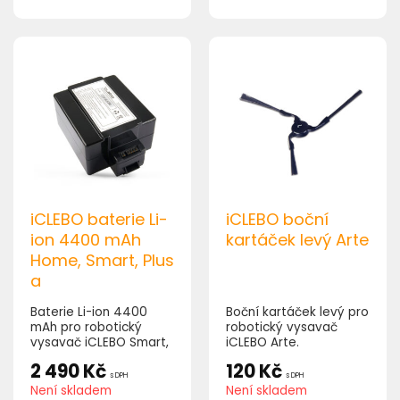
iCLEBO baterie Li-
iCLEBO boční
ion 4400 mAh
kartáček levý Arte
Home, Smart, Plus
a
Baterie Li-ion 4400
Boční kartáček levý pro
mAh pro robotický
robotický vysavač
vysavač iCLEBO Smart,
iCLEBO Arte.
Home, Plus a.
2 490
Kč
120
Kč
s DPH
s DPH
Není skladem
Není skladem