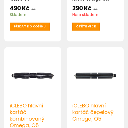
490
Kč
290
Kč
s DPH
s DPH
Skladem
Není skladem
PŘIDAT DO KOŠÍKU
ČTĚTE VÍCE
iCLEBO hlavní
iCLEBO hlavní
kartáč
kartáč čepelový
kombinovaný
Omega, O5
Omega, O5