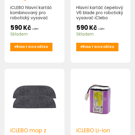
iCLEBO hlavní kartáč
Hlavní kartáč čepelový
kombinovaný pro
V6 blade pro robotický
robotický vysavač
vysavač iClebo
iClebo Omega, O5
Omega, O5
590
Kč
590
Kč
s DPH
s DPH
Skladem
Skladem
PŘIDAT DO KOŠÍKU
PŘIDAT DO KOŠÍKU
iCLEBO mop z
iCLEBO Li-ion