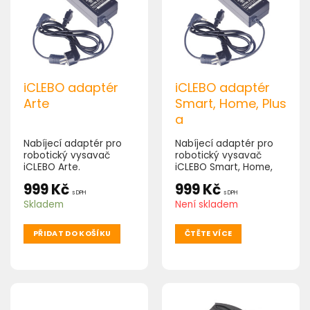
iCLEBO adaptér
iCLEBO adaptér
Arte
Smart, Home, Plus
a
Nabíjecí adaptér pro
Nabíjecí adaptér pro
robotický vysavač
robotický vysavač
iCLEBO Arte.
iCLEBO Smart, Home,
Plus a.
999
Kč
999
Kč
s DPH
s DPH
Skladem
Není skladem
PŘIDAT DO KOŠÍKU
ČTĚTE VÍCE