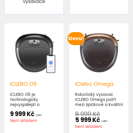
vysavače
Sleva!
iCLEBO O5
iClebo Omega
iCLEBO O5 je
Robotický vysavač
technologicky
iCLEBO Omega patří
nejvyspělejší a
mezi špičkové a kvalitní
nejvýkonnější robotický
robotické vysavače na
9 999
Kč
8 999
Kč
vysavač jihokorejského
trhu. Je konstruován
s DPH
5 999
Kč
výrobce. Je to evoluční
pro maximální výkon při
Není skladem
s DPH
pokračování iCLEBO
úklidu podlah s
Není skladem
Omega modelu. Nabízí
vizuálním širokoúhlým