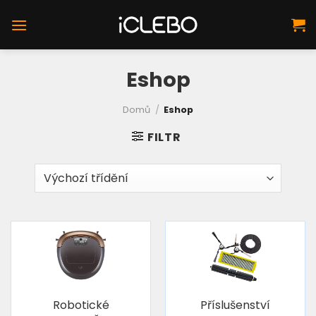
Přeskočit
na
obsah
Eshop
Domů
/
Eshop
FILTR
Robotické
Příslušenství