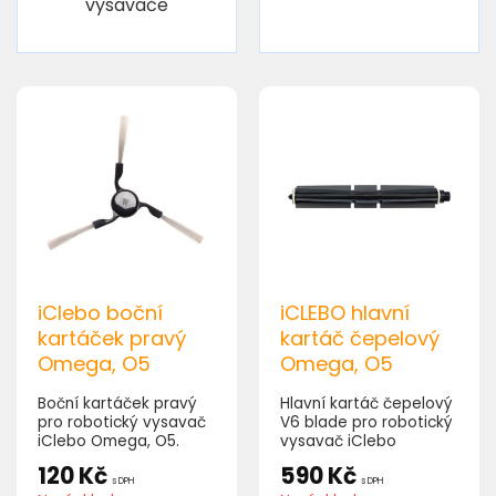
vysavače
iClebo boční
iCLEBO hlavní
kartáček pravý
kartáč čepelový
Omega, O5
Omega, O5
Boční kartáček pravý
Hlavní kartáč čepelový
pro robotický vysavač
V6 blade pro robotický
iClebo Omega, O5.
vysavač iClebo
Omega, O5
120
Kč
590
Kč
s DPH
s DPH