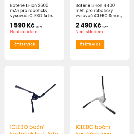
Baterie Li-ion 2600
Baterie Li-ion 4400
mAh pro robotický
mAh pro robotický
vysavač iCLEBO Arte.
vysavač iCLEBO Smart,
Home, Plus a.
1 590
Kč
2 490
Kč
s DPH
s DPH
Není skladem
Není skladem
ČTĚTE VÍCE
ČTĚTE VÍCE
iCLEBO boční
iCLEBO boční
kartáček levý Arte
kartáček levý