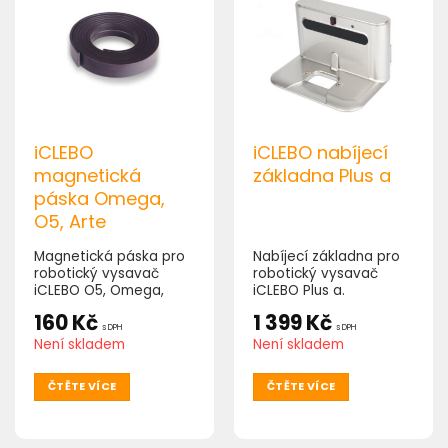
iCLEBO
iCLEBO nabíjecí
magnetická
základna Plus a
páska Omega,
O5, Arte
Magnetická páska pro
Nabíjecí základna pro
robotický vysavač
robotický vysavač
iCLEBO O5, Omega,
iCLEBO Plus a.
Arte.
160
Kč
1 399
Kč
s DPH
s DPH
Není skladem
Není skladem
ČTĚTE VÍCE
ČTĚTE VÍCE