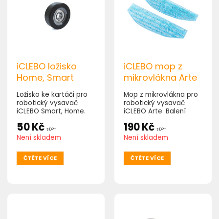
iCLEBO ložisko
iCLEBO mop z
Home, Smart
mikrovlákna Arte
Ložisko ke kartáči pro
Mop z mikrovlákna pro
robotický vysavač
robotický vysavač
iCLEBO Smart, Home.
iCLEBO Arte. Balení
obsahuje 2ks.
50
Kč
190
Kč
s DPH
s DPH
Není skladem
Není skladem
ČTĚTE VÍCE
ČTĚTE VÍCE