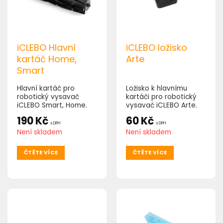
iCLEBO Hlavní
iCLEBO ložisko
kartáč Home,
Arte
Smart
Hlavní kartáč pro
Ložisko k hlavnímu
robotický vysavač
kartáči pro robotický
iCLEBO Smart, Home.
vysavač iCLEBO Arte.
(balení neobsahuje
190
Kč
60
Kč
ložisko)
s DPH
s DPH
Není skladem
Není skladem
ČTĚTE VÍCE
ČTĚTE VÍCE