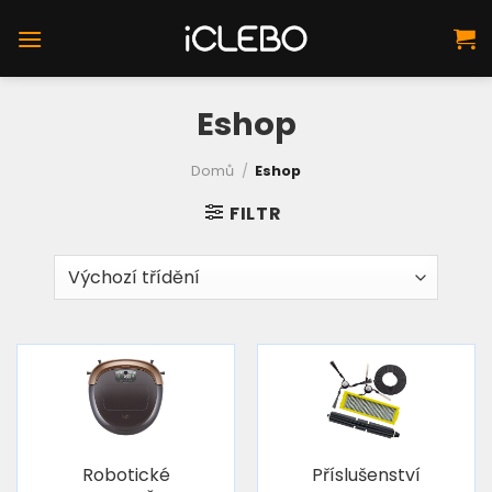
Přeskočit
na
obsah
Eshop
Domů
/
Eshop
FILTR
Robotické
Příslušenství