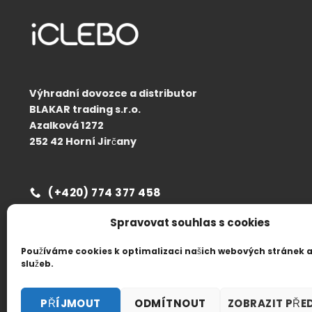
Díky šir
pozorov
důkladně
vytváří 
Výhradní dovozce a distributor
BLAKAR trading s.r.o.
Azalková 1272
252 42 Horní Jirčany
(+420) 774 377 458
Spravovat souhlas s cookies
Používáme cookies k optimalizaci našich webových stránek a
služeb.
Copyright © 2026
BLAKAR trading s.r.o.
PŘÍJMOUT
ODMÍTNOUT
ZOBRAZIT PŘE