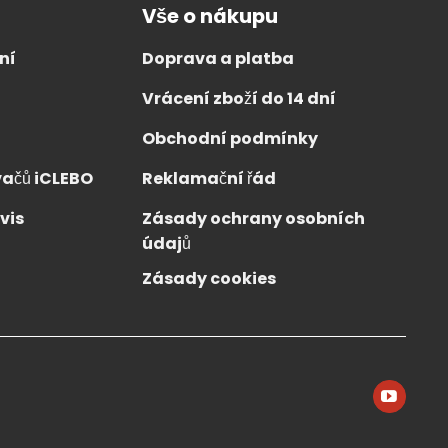
ích a
Vše o nákupu
větě již
navržený
ní
Doprava a platba
Vrácení zboží do 14 dní
Obchodní podmínky
ačů iCLEBO
Reklamační řád
vis
Zásady ochrany osobních
údajů
Zásady cookies