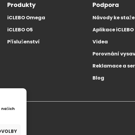
okoúhlé kameře s
Korejský výrobce domác
Produkty
Podpora
acím úhlem 130 stupňů
průmyslových robotů na s
 analyzuje prostor a
od roku 2004. Speciálně 
iCLEBO Omega
Návody ke staže
mapu s vysokou přesností.
design od společnosti
INNODESIGN Korea.
iCLEBO O5
Aplikace iCLEBO
Příslušenství
Videa
Porovnání vysav
Reklamace a ser
Blog
 našich
DVOLBY