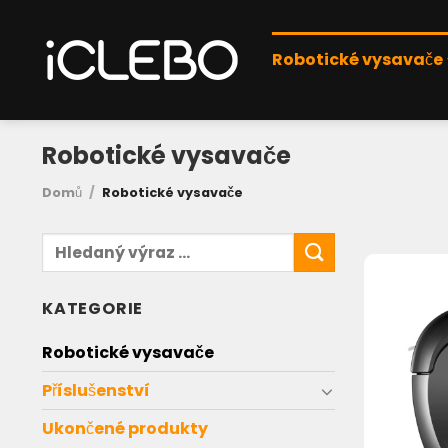
Přeskočit
na
Robotické vysavače
obsah
Robotické vysavače
Domů
/
Robotické vysavače
Hledat:
KATEGORIE
Robotické vysavače
Příslušenství
Ukončené produkty