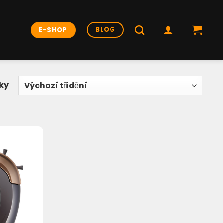
BLOG
E-SHOP
dky