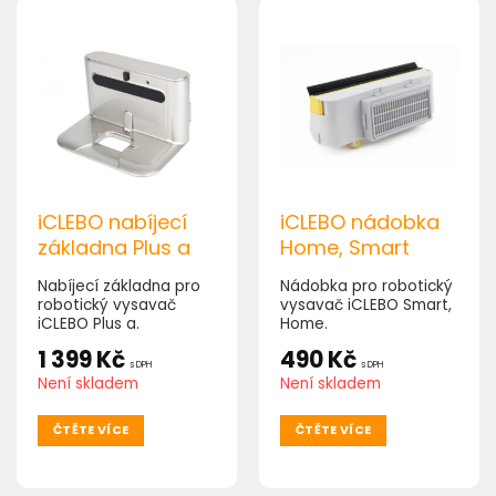
iCLEBO nabíjecí
iCLEBO nádobka
základna Plus a
Home, Smart
Nabíjecí základna pro
Nádobka pro robotický
robotický vysavač
vysavač iCLEBO Smart,
iCLEBO Plus a.
Home.
1 399
Kč
490
Kč
s DPH
s DPH
Není skladem
Není skladem
ČTĚTE VÍCE
ČTĚTE VÍCE