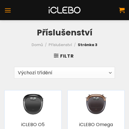
Přeskočit
na
obsah
Příslušenství
Domů
/
Příslušenství
/
Stránka 3
FILTR
iCLEBO O5
iCLEBO Omega