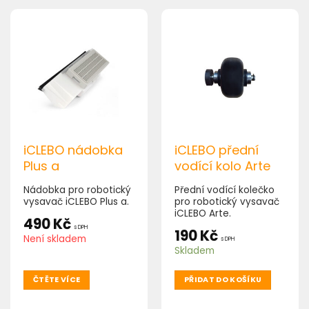
iCLEBO nádobka
iCLEBO přední
Plus a
vodící kolo Arte
Nádobka pro robotický
Přední vodící kolečko
vysavač iCLEBO Plus a.
pro robotický vysavač
iCLEBO Arte.
490
Kč
s DPH
190
Kč
Není skladem
s DPH
Skladem
ČTĚTE VÍCE
PŘIDAT DO KOŠÍKU